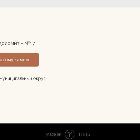
доломит - №17
 этому камню
муниципальный округ,
Tilda
Made on