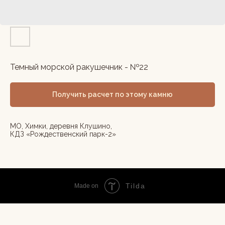
Темный морской ракушечник - №22
Получить расчет по этому камню
МО, Химки, деревня Клушино,
КДЗ «Рождественский парк-2»
Tilda
Made on