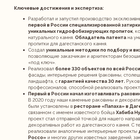
Разработал и запустил производство эксклюзивных расх
первой в России специализированной затирки
для да
уникальных гидрофобизирующих пропиток
, которые 
натурального камня.
Обладатель патента
на уникальны
пропитки для дагестанского камня.
Создал
уникальные методики по подбору и визуализ
позволяющие заказчикам и архитекторам безошибочно 
«под ключ».
Реализовал
более 330 объектов по всей России
, вкл
фасады, интерьерные решения (раковины, столешницы) и
ландшафта, с
гарантией качества 30 лет.
Руководит к
профессионалов, способной реализовать проекты любо
Первый в России начал изготавливать раковины
из да
В 2020 году наши каменные раковины и декоративные и
были установлены в
ресторане «Папаха» в Дагестане
связанном с именем известного бойца
Хабиба Нурмаго
проект стал отправной точкой для нашего направления 
декоративных работ из дагестанского камня. С тех пор 
реализовали аналогичные интерьерные проекты
для ре
Россо»
и многих других известных заведений, закрепив
надежного партнера в сфере премиального дизайна.