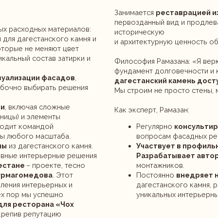
одных материалов:
историческую
гестанского камня и
и архитектурную ценность объектов, выполн
не меняют цвет
й состав затирки и
Философия Рамазана: «Я верю, что правиль
фундамент долговечности и красоты. Наша 
ации фасадов
,
дагестанский камень доступным
, а рабо
выбирать решения
Мы строим не просто стены, мы создаём
ка
ючая сложные
Как эксперт, Рамазан:
 элементы
омандой
Регулярно
консультирует архитект
го масштаба.
вопросам фасадных решений.
гестанского камня.
Участвует в профильных форумах
и
нтерьерные решения
Разрабатывает авторские техноло
– проекте, тесно
монтажников.
медова
. Этот
Постоянно
внедряет новые технол
интерьерных и
дагестанского камня, расширяя грани
мы успешно
уникальных интерьерных изделий.
сторана «Чох
 репутацию