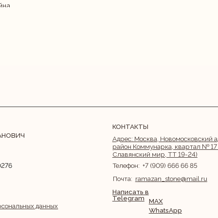
КОНТАКТЫ
Адрес: Москва, Новомосковский административны
район Коммунарка, квартал № 17 (Строительный 
Славянский мир, ТТ 19-24)
Телефон:
+7 (909) 666 66 85
Почта:
ramazan_stone@mail.ru
Написать в
Telegram
MAX
ных данных
WhatsApp
льных данных