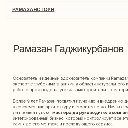
РАМАЗАНСТОУН
РАМАЗАНСТОУН
Рамазан Гаджикурбанов
Основатель и идейный вдохновитель компании Ramazan Stone.
эксперт с глубокими знаниями в области натурального камня, 
работ и производства уникальных строительных материалов.
Более 9 лет Рамазан посвятил изучению и внедрению дагестан
в современную архитектуру и строительство. Начав с работы н
он прошёл путь
от мастера до руководителя компании
, со
интегрированный бизнес, который контролирует все этапы: от
камня до его монтажа и последующего сервиса.
Ключевые достижения и экспертиза: