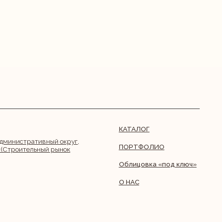
КАТАЛОГ
й округ,
ПОРТФОЛИО
рынок
Облицовка «под ключ»
О НАС