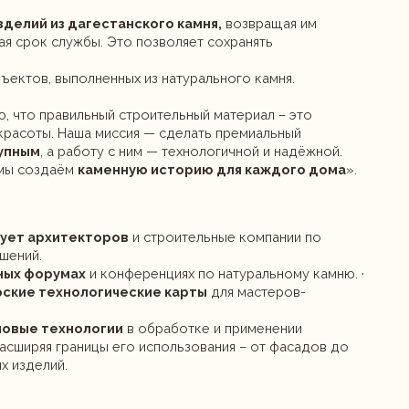
енных из натурального камня.
ный строительный материал – это
миссия — сделать премиальный
ту с ним — технологичной и надёжной.
менную историю для каждого дома
».
оров
и строительные компании по
 конференциях по натуральному камню. ·
гические карты
для мастеров-
огии
в обработке и применении
цы его использования – от фасадов до