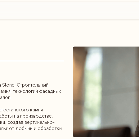
 Строительный
технологий фасадных
ского камня
а производстве,
здав вертикально-
 добычи и обработки
Занимается
реставрацией изделий из даг
первозданный вид и продлевая срок службы